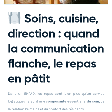
Soins, cuisine,
direction : quand
la communication
flanche, le repas
en pâtit
Dans un EHPAD, les repas sont bien plus qu’un service
logistique : ils sont une
composante essentielle du soin
, de
la relation humaine et du confort des résidents.