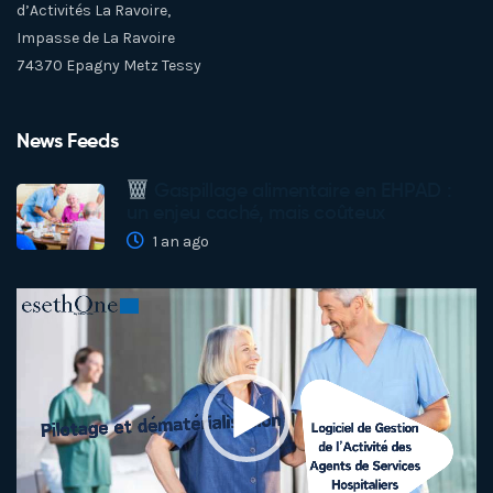
d’Activités La Ravoire,
Impasse de La Ravoire
74370 Epagny Metz Tessy
News Feeds
Gaspillage alimentaire en EHPAD :
un enjeu caché, mais coûteux
1 an ago
Lecteur
vidéo