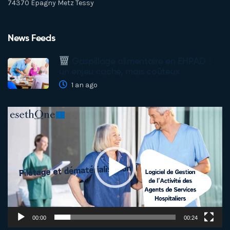
74370 Epagny Metz Tessy
News Feeds
Gaspillage alimentaire en EHPAD :
un enjeu caché, mais coûteux
1 an ago
Lecteur
vidéo
00:00
00:24