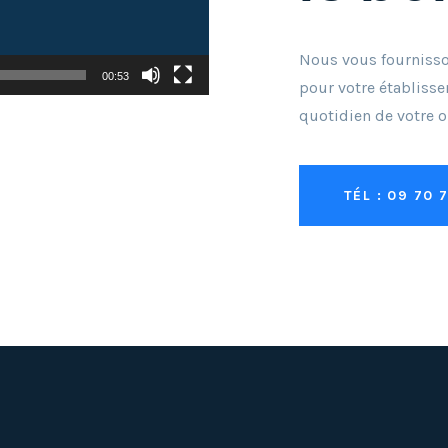
Nous vous fourniss
00:53
pour votre établisse
quotidien de votre o
TÉL : 09 70 