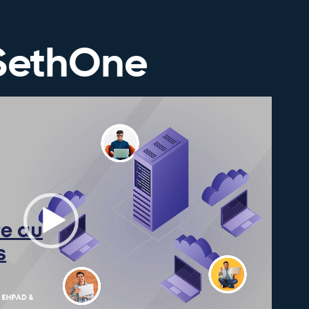
SethOne
Lecteur
vidéo