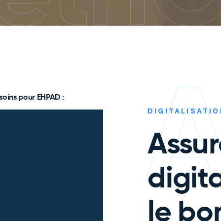
A
soins pour EHPAD :
DIGITALISATI
r
Assur
digit
le bo