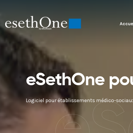
Accue
eSethOne po
eS
Logiciel pour établissements médico-sociau