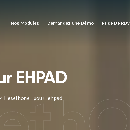
il
Nos Modules
Demandez Une Démo
Prise De RDV
ur EHPAD
eth
x
esethone_pour_ehpad